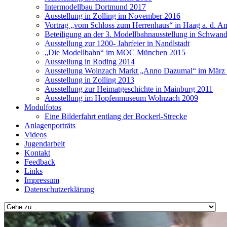
Intermodellbau Dortmund 2017
Ausstellung in Zolling im November 2016
Vortrag „vom Schloss zum Herrenhaus“ in Haag a. d. A
Beteiligung an der 3. Modellbahnausstellung in Schwan
Ausstellung zur 1200- Jahrfeier in Nandlstadt
„Die Modellbahn“ im MOC München 2015
Ausstellung in Roding 2014
Ausstellung Wolnzach Markt „Anno Dazumal“ im März
Ausstellung in Zolling 2013
Ausstellung zur Heimatgeschichte in Mainburg 2011
Ausstellung im Hopfenmuseum Wolnzach 2009
Modulfotos
Eine Bilderfahrt entlang der Bockerl-Strecke
Anlagenporträts
Videos
Jugendarbeit
Kontakt
Feedback
Links
Impressum
Datenschutzerklärung