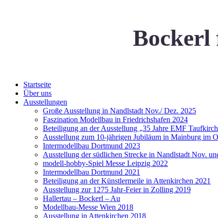
Bockerl 
Startseite
Über uns
Ausstellungen
Große Ausstellung in Nandlstadt Nov./ Dez. 2025
Faszination Modellbau in Friedrichshafen 2024
Beteiligung an der Ausstellung „35 Jahre EMF Taufkirch
Ausstellung zum 10-jährigen Jubiläum in Mainburg im 
Intermodellbau Dortmund 2023
Ausstellung der südlichen Strecke in Nandlstadt Nov. u
modell-hobby-Spiel Messe Leipzig 2022
Intermodellbau Dortmund 2021
Beteiligung an der Künstlermeile in Attenkirchen 2021
Ausstellung zur 1275 Jahr-Feier in Zolling 2019
Hallertau – Bockerl – Au
Modellbau-Messe Wien 2018
Ausstellung in Attenkirchen 2018