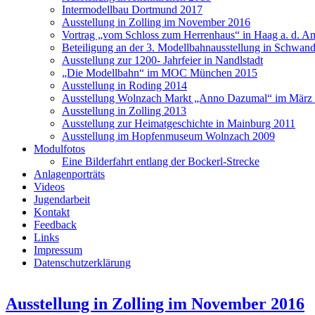
Intermodellbau Dortmund 2017
Ausstellung in Zolling im November 2016
Vortrag „vom Schloss zum Herrenhaus“ in Haag a. d. A
Beteiligung an der 3. Modellbahnausstellung in Schwan
Ausstellung zur 1200- Jahrfeier in Nandlstadt
„Die Modellbahn“ im MOC München 2015
Ausstellung in Roding 2014
Ausstellung Wolnzach Markt „Anno Dazumal“ im März
Ausstellung in Zolling 2013
Ausstellung zur Heimatgeschichte in Mainburg 2011
Ausstellung im Hopfenmuseum Wolnzach 2009
Modulfotos
Eine Bilderfahrt entlang der Bockerl-Strecke
Anlagenporträts
Videos
Jugendarbeit
Kontakt
Feedback
Links
Impressum
Datenschutzerklärung
Ausstellung in Zolling im November 2016