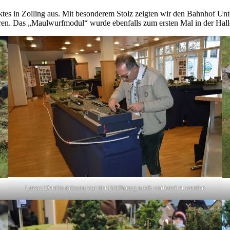
tes in Zolling aus. Mit besonderem Stolz zeigten wir den Bahnhof Unt
ren. Das „Maulwurfmodul“ wurde ebenfalls zum ersten Mal in der Halle
Letzte Details müssen vor der Eröffnung noch vorbereitet werden