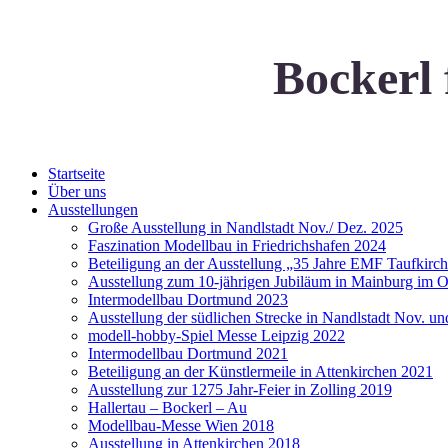
Bockerl 
Startseite
Über uns
Ausstellungen
Große Ausstellung in Nandlstadt Nov./ Dez. 2025
Faszination Modellbau in Friedrichshafen 2024
Beteiligung an der Ausstellung „35 Jahre EMF Taufkirch
Ausstellung zum 10-jährigen Jubiläum in Mainburg im 
Intermodellbau Dortmund 2023
Ausstellung der südlichen Strecke in Nandlstadt Nov. u
modell-hobby-Spiel Messe Leipzig 2022
Intermodellbau Dortmund 2021
Beteiligung an der Künstlermeile in Attenkirchen 2021
Ausstellung zur 1275 Jahr-Feier in Zolling 2019
Hallertau – Bockerl – Au
Modellbau-Messe Wien 2018
Ausstellung in Attenkirchen 2018